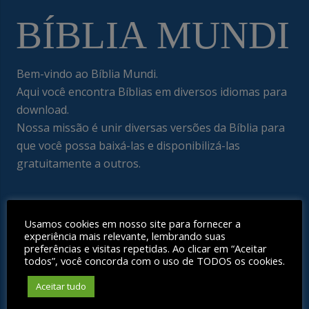
Bem-vindo ao Bíblia Mundi.
Aqui você encontra Bíblias em diversos idiomas para
download.
Nossa missão é unir diversas versões da Bíblia para
que você possa baixá-las e disponibilizá-las
gratuitamente a outros.
Menu
Usamos cookies em nosso site para fornecer a
experiência mais relevante, lembrando suas
Bíblia Mundi – Explore a Bíblia em diversas versões e
preferências e visitas repetidas. Ao clicar em “Aceitar
idiomas
todos”, você concorda com o uso de TODOS os cookies.
Publicações
Aceitar tudo
Fale Conosco