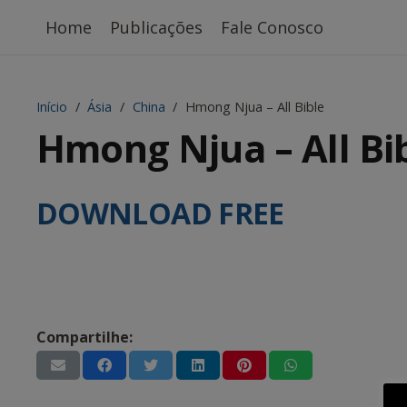
Home
Publicações
Fale Conosco
Início
/
Ásia
/
China
/
Hmong Njua – All Bible
Hmong Njua – All Bi
DOWNLOAD FREE
Compartilhe: