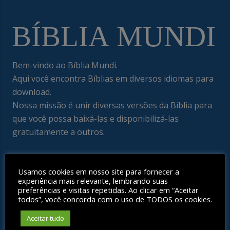
Bem-vindo ao Bíblia Mundi.
Aqui você encontra Bíblias em diversos idiomas para
download.
Nossa missão é unir diversas versões da Bíblia para
que você possa baixá-las e disponibilizá-las
gratuitamente a outros.
Menu
Usamos cookies em nosso site para fornecer a
experiência mais relevante, lembrando suas
Bíblia Mundi – Explore a Bíblia em diversas versões e
preferências e visitas repetidas. Ao clicar em “Aceitar
todos”, você concorda com o uso de TODOS os cookies.
idiomas
Publicações
Aceitar tudo
Fale Conosco