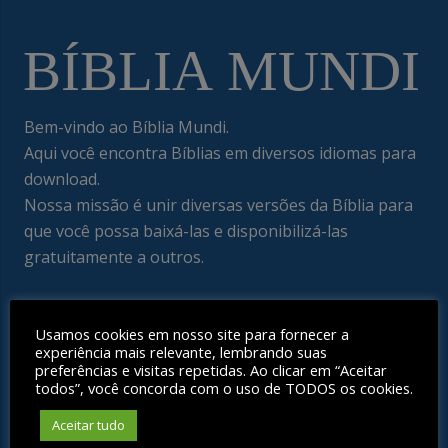
Bem-vindo ao Bíblia Mundi.
Aqui você encontra Bíblias em diversos idiomas para
download.
Nossa missão é unir diversas versões da Bíblia para
que você possa baixá-las e disponibilizá-las
gratuitamente a outros.
Menu
Usamos cookies em nosso site para fornecer a
experiência mais relevante, lembrando suas
Bíblia Mundi – Explore a Bíblia em diversas versões e
preferências e visitas repetidas. Ao clicar em “Aceitar
todos”, você concorda com o uso de TODOS os cookies.
idiomas
Publicações
Aceitar tudo
Fale Conosco